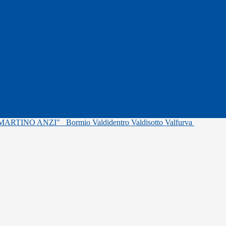
"MARTINO ANZI"
Bormio Valdidentro Valdisotto Valfurva