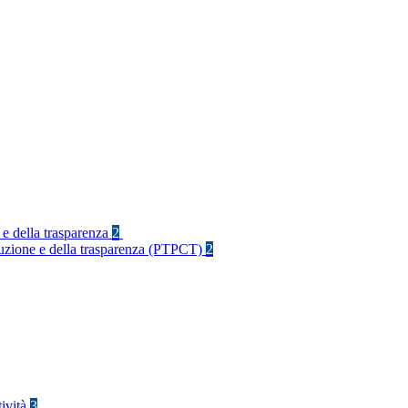
 e della trasparenza
2
rruzione e della trasparenza (PTPCT)
2
tività
3