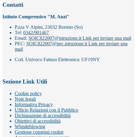
Contatti
Istituto Comprensivo "M. Anzi"
P.zza V Alpini, 23032 Bormio (So)
Tel:
0342/901467
Email:
SOIC822007@istruzione.it
Link per inviare una mail
PEC:
SOIC822007@pec.istruzione.it
Link per inviare una
mail
Cod. Univoco Fattura Elettronica: UF19NY
Sezione Link Utili
Cookie policy
Note legali
Informativa Privacy
Ufficio Relazioni con il Pubblico
Dichiarazione di accessibilità
Obiettivi di accessibilità
Whistleblowing
Gestione consensi cookie