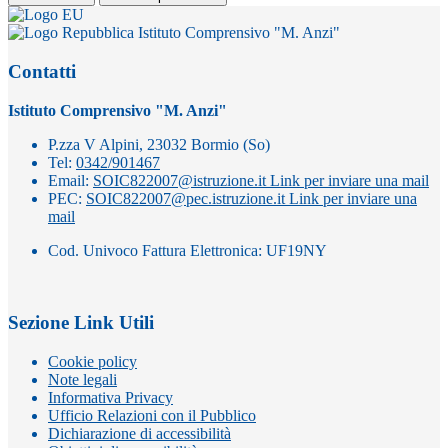
Istituto Comprensivo "M. Anzi"
Contatti
Istituto Comprensivo "M. Anzi"
P.zza V Alpini, 23032 Bormio (So)
Tel:
0342/901467
Email:
SOIC822007@istruzione.it
Link per inviare una mail
PEC:
SOIC822007@pec.istruzione.it
Link per inviare una
mail
Cod. Univoco Fattura Elettronica: UF19NY
Sezione Link Utili
Cookie policy
Note legali
Informativa Privacy
Ufficio Relazioni con il Pubblico
Dichiarazione di accessibilità