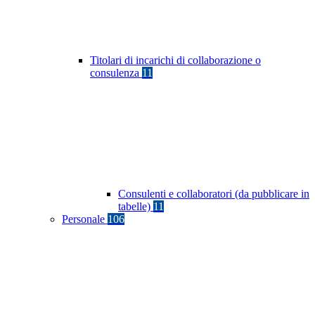
Titolari di incarichi di collaborazione o
consulenza
11
Consulenti e collaboratori (da pubblicare in
tabelle)
11
Personale
106