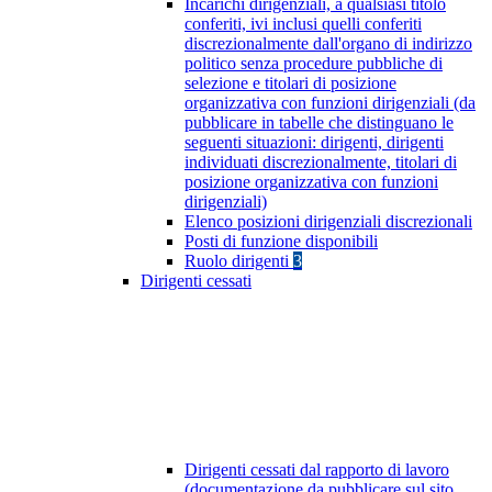
Incarichi dirigenziali, a qualsiasi titolo
conferiti, ivi inclusi quelli conferiti
discrezionalmente dall'organo di indirizzo
politico senza procedure pubbliche di
selezione e titolari di posizione
organizzativa con funzioni dirigenziali (da
pubblicare in tabelle che distinguano le
seguenti situazioni: dirigenti, dirigenti
individuati discrezionalmente, titolari di
posizione organizzativa con funzioni
dirigenziali)
Elenco posizioni dirigenziali discrezionali
Posti di funzione disponibili
Ruolo dirigenti
3
Dirigenti cessati
Dirigenti cessati dal rapporto di lavoro
(documentazione da pubblicare sul sito