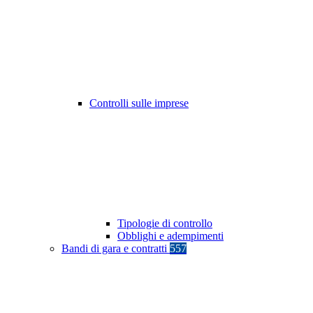
Controlli sulle imprese
Tipologie di controllo
Obblighi e adempimenti
Bandi di gara e contratti
557