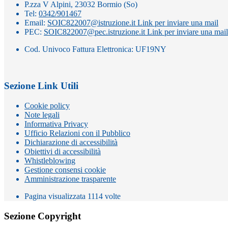
P.zza V Alpini, 23032 Bormio (So)
Tel:
0342/901467
Email:
SOIC822007@istruzione.it
Link per inviare una mail
PEC:
SOIC822007@pec.istruzione.it
Link per inviare una mail
Cod. Univoco Fattura Elettronica: UF19NY
Sezione Link Utili
Cookie policy
Note legali
Informativa Privacy
Ufficio Relazioni con il Pubblico
Dichiarazione di accessibilità
Obiettivi di accessibilità
Whistleblowing
Gestione consensi cookie
Amministrazione trasparente
Pagina visualizzata
1114
volte
Sezione Copyright