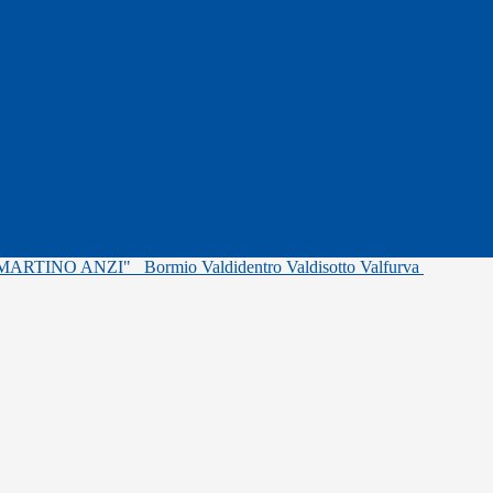
"MARTINO ANZI"
Bormio Valdidentro Valdisotto Valfurva