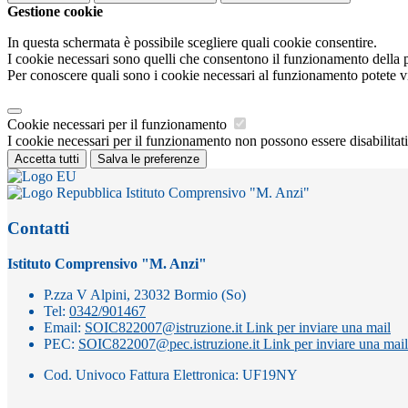
Gestione cookie
In questa schermata è possibile scegliere quali cookie consentire.
I cookie necessari sono quelli che consentono il funzionamento della pi
Per conoscere quali sono i cookie necessari al funzionamento potete v
Cookie necessari per il funzionamento
I cookie necessari per il funzionamento non possono essere disabilitati.
Accetta tutti
Salva le preferenze
Istituto Comprensivo "M. Anzi"
Contatti
Istituto Comprensivo "M. Anzi"
P.zza V Alpini, 23032 Bormio (So)
Tel:
0342/901467
Email:
SOIC822007@istruzione.it
Link per inviare una mail
PEC:
SOIC822007@pec.istruzione.it
Link per inviare una mail
Cod. Univoco Fattura Elettronica: UF19NY