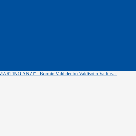
"MARTINO ANZI"
Bormio Valdidentro Valdisotto Valfurva