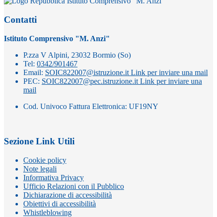
Istituto Comprensivo "M. Anzi"
Contatti
Istituto Comprensivo "M. Anzi"
P.zza V Alpini, 23032 Bormio (So)
Tel:
0342/901467
Email:
SOIC822007@istruzione.it
Link per inviare una mail
PEC:
SOIC822007@pec.istruzione.it
Link per inviare una
mail
Cod. Univoco Fattura Elettronica: UF19NY
Sezione Link Utili
Cookie policy
Note legali
Informativa Privacy
Ufficio Relazioni con il Pubblico
Dichiarazione di accessibilità
Obiettivi di accessibilità
Whistleblowing