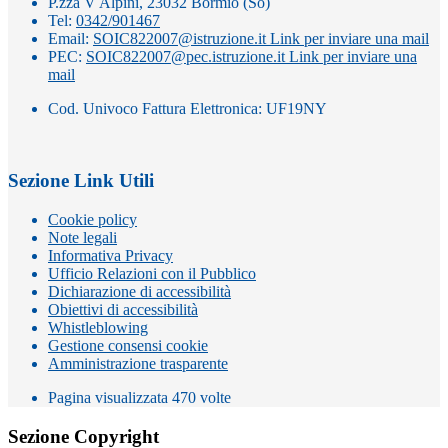
P.zza V Alpini, 23032 Bormio (So)
Tel:
0342/901467
Email:
SOIC822007@istruzione.it
Link per inviare una mail
PEC:
SOIC822007@pec.istruzione.it
Link per inviare una
mail
Cod. Univoco Fattura Elettronica: UF19NY
Sezione Link Utili
Cookie policy
Note legali
Informativa Privacy
Ufficio Relazioni con il Pubblico
Dichiarazione di accessibilità
Obiettivi di accessibilità
Whistleblowing
Gestione consensi cookie
Amministrazione trasparente
Pagina visualizzata
470
volte
Sezione Copyright