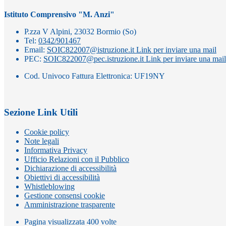
Istituto Comprensivo "M. Anzi"
P.zza V Alpini, 23032 Bormio (So)
Tel:
0342/901467
Email:
SOIC822007@istruzione.it
Link per inviare una mail
PEC:
SOIC822007@pec.istruzione.it
Link per inviare una mail
Cod. Univoco Fattura Elettronica: UF19NY
Sezione Link Utili
Cookie policy
Note legali
Informativa Privacy
Ufficio Relazioni con il Pubblico
Dichiarazione di accessibilità
Obiettivi di accessibilità
Whistleblowing
Gestione consensi cookie
Amministrazione trasparente
Pagina visualizzata
400
volte