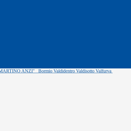
"MARTINO ANZI"
Bormio Valdidentro Valdisotto Valfurva