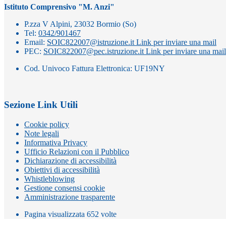
Istituto Comprensivo "M. Anzi"
P.zza V Alpini, 23032 Bormio (So)
Tel:
0342/901467
Email:
SOIC822007@istruzione.it
Link per inviare una mail
PEC:
SOIC822007@pec.istruzione.it
Link per inviare una mail
Cod. Univoco Fattura Elettronica: UF19NY
Sezione Link Utili
Cookie policy
Note legali
Informativa Privacy
Ufficio Relazioni con il Pubblico
Dichiarazione di accessibilità
Obiettivi di accessibilità
Whistleblowing
Gestione consensi cookie
Amministrazione trasparente
Pagina visualizzata
652
volte