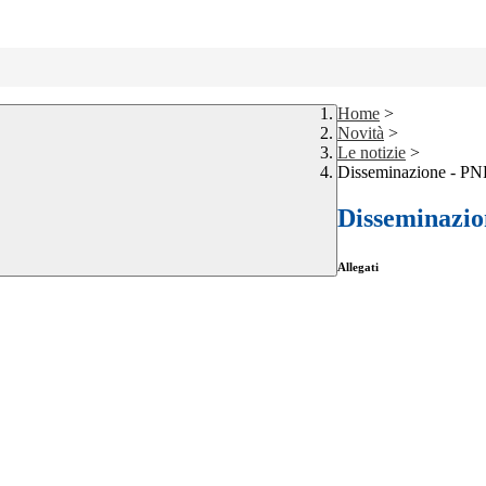
Home
>
Novità
>
Le notizie
>
Disseminazione - PNR
Disseminazio
Allegati