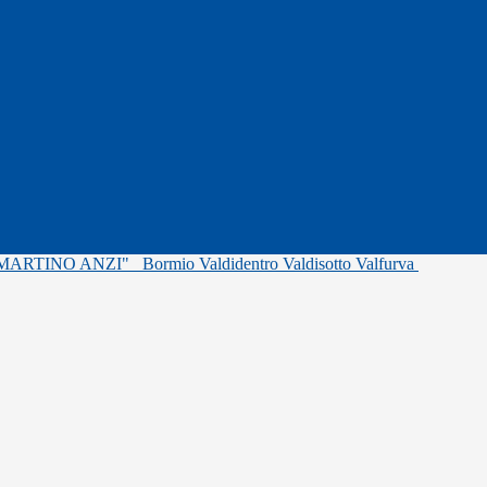
"MARTINO ANZI"
Bormio Valdidentro Valdisotto Valfurva