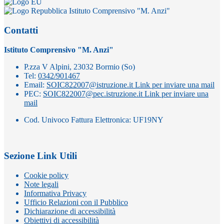
Istituto Comprensivo "M. Anzi"
Contatti
Istituto Comprensivo "M. Anzi"
P.zza V Alpini, 23032 Bormio (So)
Tel:
0342/901467
Email:
SOIC822007@istruzione.it
Link per inviare una mail
PEC:
SOIC822007@pec.istruzione.it
Link per inviare una
mail
Cod. Univoco Fattura Elettronica: UF19NY
Sezione Link Utili
Cookie policy
Note legali
Informativa Privacy
Ufficio Relazioni con il Pubblico
Dichiarazione di accessibilità
Obiettivi di accessibilità