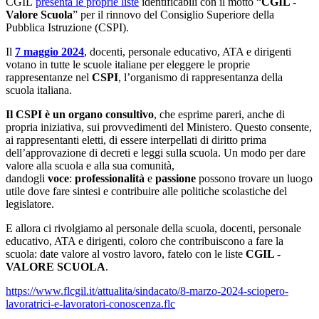
CGIL
presenta le proprie liste
identificabili con il motto “
CGIL -
Valore Scuola
” per il rinnovo del Consiglio Superiore della
Pubblica Istruzione (CSPI).
Il
7 maggio 2024
, docenti, personale educativo, ATA e dirigenti
votano in tutte le scuole italiane per eleggere le proprie
rappresentanze nel
CSPI
, l’organismo di rappresentanza della
scuola italiana.
Il CSPI è un organo consultivo
, che esprime pareri, anche di
propria iniziativa, sui provvedimenti del Ministero. Questo consente,
ai rappresentanti eletti, di essere interpellati di diritto prima
dell’approvazione di decreti e leggi sulla scuola. Un modo per dare
valore alla scuola e alla sua comunità,
dandogli
voce
:
professionalità
e
passione
possono trovare un luogo
utile dove fare sintesi e contribuire alle politiche scolastiche del
legislatore.
E allora ci rivolgiamo al personale della scuola, docenti, personale
educativo, ATA e dirigenti, coloro che contribuiscono a fare la
scuola: date valore al vostro lavoro, fatelo con le liste
CGIL -
VALORE SCUOLA
.
https://www.flcgil.it/attualita/sindacato/8-marzo-2024-sciopero-
lavoratrici-e-lavoratori-conoscenza.flc