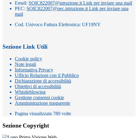
Email:
SOIC822007@istruzione.it
Link per inviare una mail
PEC:
SOIC822007@pec.istruzione.it
Link per inviare una
mail
Cod. Univoco Fattura Elettronica: UF19NY
Sezione Link Utili
Cookie policy
Note legali
Informativa Privacy
Ufficio Relazioni con il Pubblico
Dichiarazione di accessibilità
Obiettivi di accessibilità
Whistleblowing
Gestione consensi cookie
Amministrazione trasparente
Pagina visualizzata
780
volte
Sezione Copyright