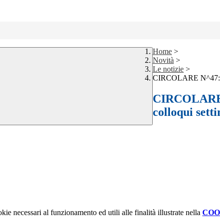
Home
>
Novità
>
Le notizie
>
CIRCOLARE N^47: Mod
CIRCOLARE N
colloqui sett
kie necessari al funzionamento ed utili alle finalità illustrate nella
COO