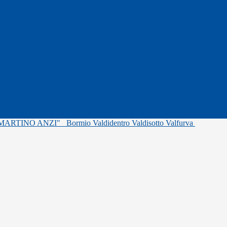
"MARTINO ANZI"
Bormio Valdidentro Valdisotto Valfurva