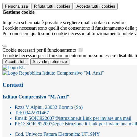
Personalizza
Rifiuta tutti
i cookies
Accetta tutti
i cookies
Gestione cookie
In questa schermata è possibile scegliere quali cookie consentire.
I cookie necessari sono quelli che consentono il funzionamento della pi
Per conoscere quali sono i cookie necessari al funzionamento potete v
Cookie necessari per il funzionamento
I cookie necessari per il funzionamento non possono essere disabilitati.
Accetta tutti
Salva le preferenze
Istituto Comprensivo "M. Anzi"
Contatti
Istituto Comprensivo "M. Anzi"
P.zza V Alpini, 23032 Bormio (So)
Tel:
0342/901467
Email:
SOIC822007@istruzione.it
Link per inviare una mail
PEC:
SOIC822007@pec.istruzione.it
Link per inviare una mail
Cod. Univoco Fattura Elettronica: UF19NY