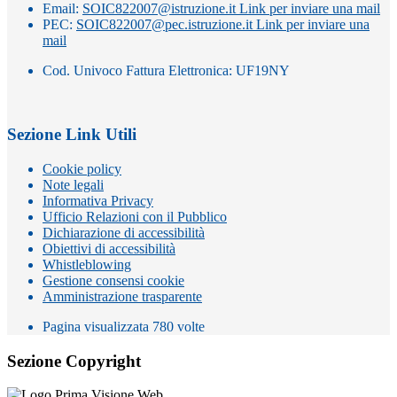
Email:
SOIC822007@istruzione.it
Link per inviare una mail
PEC:
SOIC822007@pec.istruzione.it
Link per inviare una
mail
Cod. Univoco Fattura Elettronica: UF19NY
Sezione Link Utili
Cookie policy
Note legali
Informativa Privacy
Ufficio Relazioni con il Pubblico
Dichiarazione di accessibilità
Obiettivi di accessibilità
Whistleblowing
Gestione consensi cookie
Amministrazione trasparente
Pagina visualizzata
780
volte
Sezione Copyright