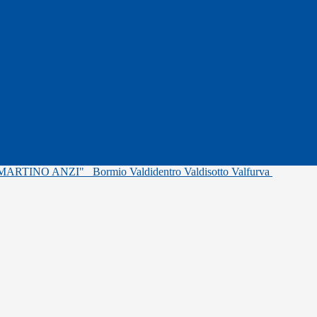
"MARTINO ANZI"
Bormio Valdidentro Valdisotto Valfurva