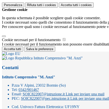
Personalizza
Rifiuta tutti
i cookies
Accetta tutti
i cookies
Gestione cookie
In questa schermata è possibile scegliere quali cookie consentire.
I cookie necessari sono quelli che consentono il funzionamento della pi
Per conoscere quali sono i cookie necessari al funzionamento potete v
Cookie necessari per il funzionamento
I cookie necessari per il funzionamento non possono essere disabilitati.
Accetta tutti
Salva le preferenze
Istituto Comprensivo "M. Anzi"
Contatti
Istituto Comprensivo "M. Anzi"
P.zza V Alpini, 23032 Bormio (So)
Tel:
0342/901467
Email:
SOIC822007@istruzione.it
Link per inviare una mail
PEC:
SOIC822007@pec.istruzione.it
Link per inviare una mail
Cod. Univoco Fattura Elettronica: UF19NY