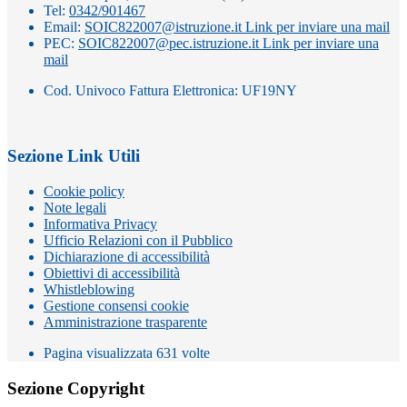
Tel:
0342/901467
Email:
SOIC822007@istruzione.it
Link per inviare una mail
PEC:
SOIC822007@pec.istruzione.it
Link per inviare una
mail
Cod. Univoco Fattura Elettronica: UF19NY
Sezione Link Utili
Cookie policy
Note legali
Informativa Privacy
Ufficio Relazioni con il Pubblico
Dichiarazione di accessibilità
Obiettivi di accessibilità
Whistleblowing
Gestione consensi cookie
Amministrazione trasparente
Pagina visualizzata
631
volte
Sezione Copyright