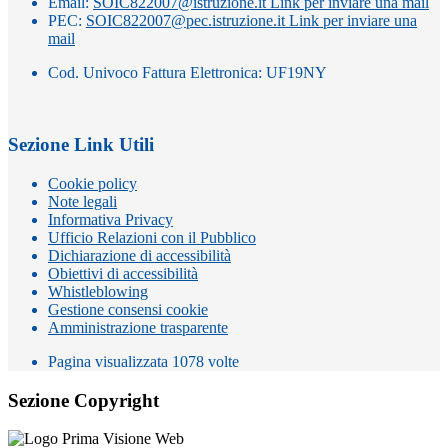
Email:
SOIC822007@istruzione.it
Link per inviare una mail
PEC:
SOIC822007@pec.istruzione.it
Link per inviare una
mail
Cod. Univoco Fattura Elettronica: UF19NY
Sezione Link Utili
Cookie policy
Note legali
Informativa Privacy
Ufficio Relazioni con il Pubblico
Dichiarazione di accessibilità
Obiettivi di accessibilità
Whistleblowing
Gestione consensi cookie
Amministrazione trasparente
Pagina visualizzata
1078
volte
Sezione Copyright