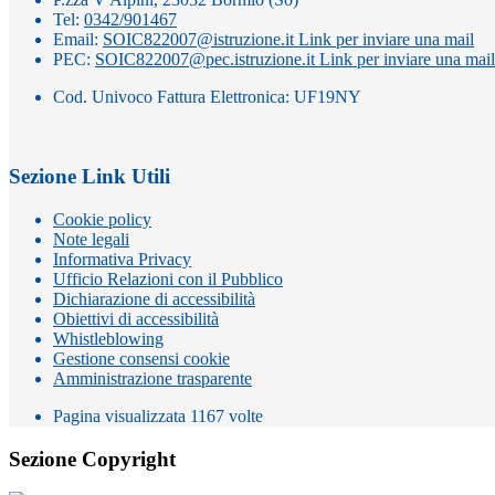
Tel:
0342/901467
Email:
SOIC822007@istruzione.it
Link per inviare una mail
PEC:
SOIC822007@pec.istruzione.it
Link per inviare una mail
Cod. Univoco Fattura Elettronica: UF19NY
Sezione Link Utili
Cookie policy
Note legali
Informativa Privacy
Ufficio Relazioni con il Pubblico
Dichiarazione di accessibilità
Obiettivi di accessibilità
Whistleblowing
Gestione consensi cookie
Amministrazione trasparente
Pagina visualizzata
1167
volte
Sezione Copyright