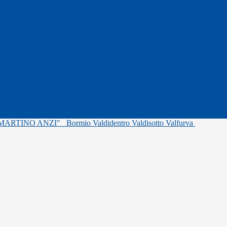
"MARTINO ANZI"
Bormio Valdidentro Valdisotto Valfurva