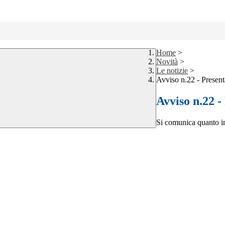
Home
>
Novità
>
Le notizie
>
Avviso n.22 - Present
Avviso n.22 -
Si comunica quanto in