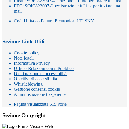
Email:
SOIC822007@istruzione.it
Link per inviare una mail
PEC:
SOIC822007@pec.istruzione.it
Link per inviare una
mail
Cod. Univoco Fattura Elettronica: UF19NY
Sezione Link Utili
Cookie policy
Note legali
Informativa Privacy
Ufficio Relazioni con il Pubblico
Dichiarazione di accessibilità
Obiettivi di accessibilità
Whistleblowing
Gestione consensi cookie
Amministrazione trasparente
Pagina visualizzata
515
volte
Sezione Copyright