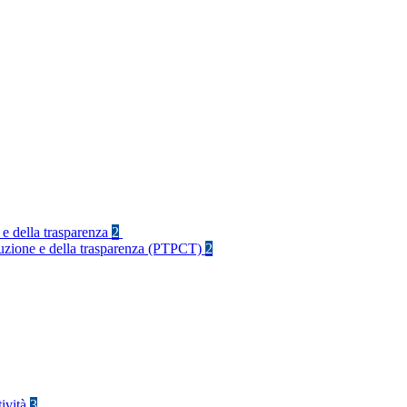
 e della trasparenza
2
rruzione e della trasparenza (PTPCT)
2
tività
3