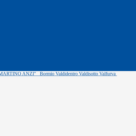
"MARTINO ANZI"
Bormio Valdidentro Valdisotto Valfurva