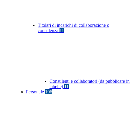
Titolari di incarichi di collaborazione o
consulenza
11
Consulenti e collaboratori (da pubblicare in
tabelle)
11
Personale
106