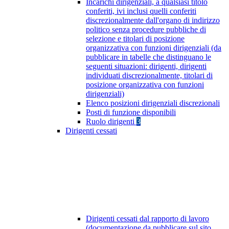
Incarichi dirigenziali, a qualsiasi titolo
conferiti, ivi inclusi quelli conferiti
discrezionalmente dall'organo di indirizzo
politico senza procedure pubbliche di
selezione e titolari di posizione
organizzativa con funzioni dirigenziali (da
pubblicare in tabelle che distinguano le
seguenti situazioni: dirigenti, dirigenti
individuati discrezionalmente, titolari di
posizione organizzativa con funzioni
dirigenziali)
Elenco posizioni dirigenziali discrezionali
Posti di funzione disponibili
Ruolo dirigenti
3
Dirigenti cessati
Dirigenti cessati dal rapporto di lavoro
(documentazione da pubblicare sul sito