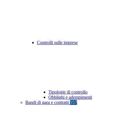
Controlli sulle imprese
Tipologie di controllo
Obblighi e adempimenti
Bandi di gara e contratti
557