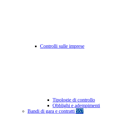
Controlli sulle imprese
Tipologie di controllo
Obblighi e adempimenti
Bandi di gara e contratti
557