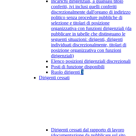
Incarichi dirigenziali, a qualsiasi titolo
conferiti, ivi inclusi quelli conferiti
discrezionalmente dall'organo di indirizzo
politico senza procedure pubbliche di
selezione e titolari di posizione
organizzativa con funzioni dirigenziali (da
pubblicare in tabelle che distinguano le
seguenti situazioni: dirigenti, dirigenti
individuati discrezionalmente, titolari di
posizione organizzativa con funzioni
dirigenziali)
Elenco posizioni dirigenziali discrezionali
Posti di funzione disponibili
Ruolo dirigenti
3
Dirigenti cessati
Dirigenti cessati dal rapporto di lavoro
(documentazione da pubblicare sul sito