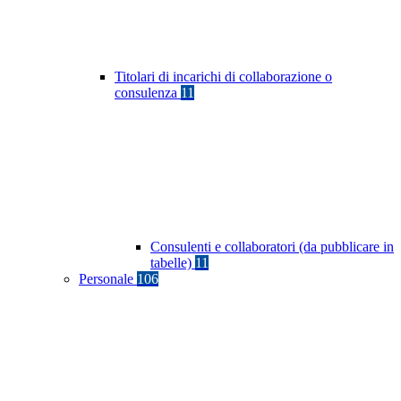
Titolari di incarichi di collaborazione o
consulenza
11
Consulenti e collaboratori (da pubblicare in
tabelle)
11
Personale
106