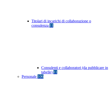
Titolari di incarichi di collaborazione o
consulenza
11
Consulenti e collaboratori (da pubblicare in
tabelle)
11
Personale
106