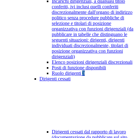
Incarichi dirigenziali, a qualsiasi titolo
conferiti, ivi inclusi quelli conferiti
discrezionalmente dall'organo di indirizzo
politico senza procedure pubbliche di
selezione e titolari di posizione
organizzativa con funzioni dirigenziali (da
pubblicare in tabelle che distinguano le
seguenti situazioni: dirigenti, dirigenti
individuati discrezionalmente, titolari di
posizione organizzativa con funzioni
dirigenziali)
Elenco posizioni dirigenziali discrezionali
Posti di funzione disponibili
Ruolo dirigenti
3
Dirigenti cessati
Dirigenti cessati dal rapporto di lavoro
(documentazione da pubblicare sul sito