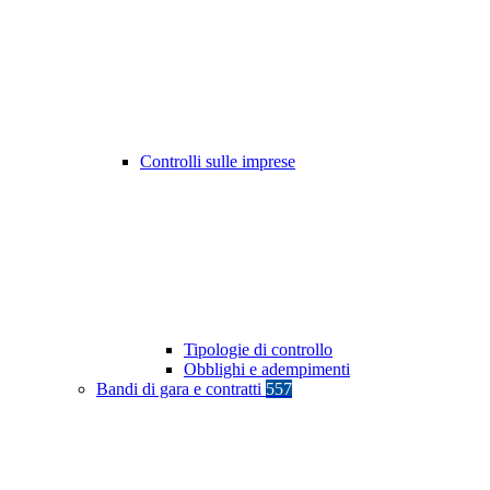
Controlli sulle imprese
Tipologie di controllo
Obblighi e adempimenti
Bandi di gara e contratti
557