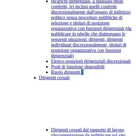
Incarichi dirigenziali, a qualsiasi titolo
conferiti, ivi inclusi quelli conferiti
discrezionalmente dall'organo di indirizzo
politico senza procedure pubbliche di
selezione e titolari di posizione
organizzativa con funzioni dirigenziali (da
pubblicare in tabelle che distinguano le
seguenti situazioni: dirigenti, dirigenti
individuati discrezionalmente, titolari di
posizione organizzativa con funzioni
dirigenziali)
Elenco posizioni dirigenziali discrezionali
Posti di funzione disponibili
Ruolo dirigenti
3
Dirigenti cessati
Dirigenti cessati dal rapporto di lavoro
(documentazione da pubblicare sul sito