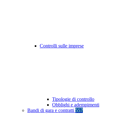
Controlli sulle imprese
Tipologie di controllo
Obblighi e adempimenti
Bandi di gara e contratti
557