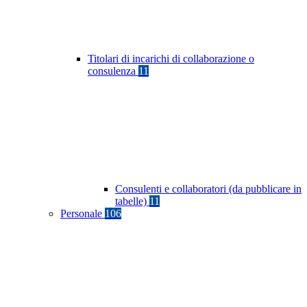
Titolari di incarichi di collaborazione o
consulenza
11
Consulenti e collaboratori (da pubblicare in
tabelle)
11
Personale
106