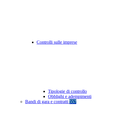
Controlli sulle imprese
Tipologie di controllo
Obblighi e adempimenti
Bandi di gara e contratti
557