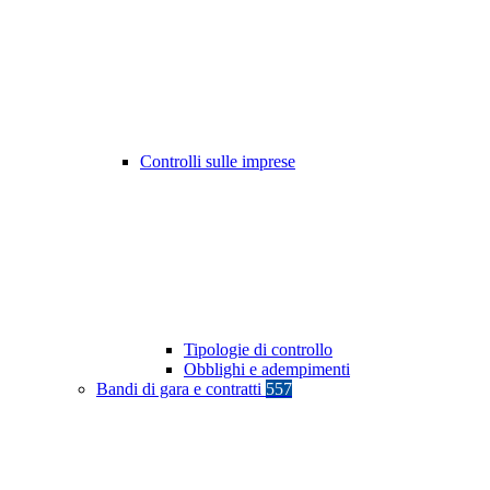
Controlli sulle imprese
Tipologie di controllo
Obblighi e adempimenti
Bandi di gara e contratti
557