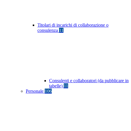
Titolari di incarichi di collaborazione o
consulenza
11
Consulenti e collaboratori (da pubblicare in
tabelle)
11
Personale
106