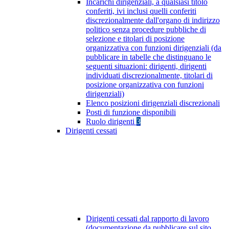
Incarichi dirigenziali, a qualsiasi titolo
conferiti, ivi inclusi quelli conferiti
discrezionalmente dall'organo di indirizzo
politico senza procedure pubbliche di
selezione e titolari di posizione
organizzativa con funzioni dirigenziali (da
pubblicare in tabelle che distinguano le
seguenti situazioni: dirigenti, dirigenti
individuati discrezionalmente, titolari di
posizione organizzativa con funzioni
dirigenziali)
Elenco posizioni dirigenziali discrezionali
Posti di funzione disponibili
Ruolo dirigenti
3
Dirigenti cessati
Dirigenti cessati dal rapporto di lavoro
(documentazione da pubblicare sul sito