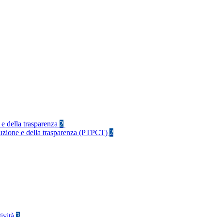
 e della trasparenza
2
rruzione e della trasparenza (PTPCT)
2
tività
3