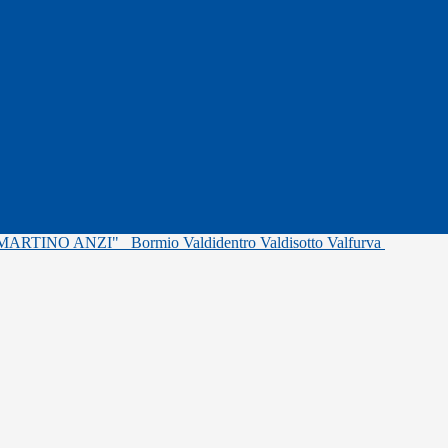
"MARTINO ANZI"
Bormio Valdidentro Valdisotto Valfurva