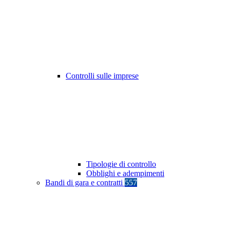
Controlli sulle imprese
Tipologie di controllo
Obblighi e adempimenti
Bandi di gara e contratti
557