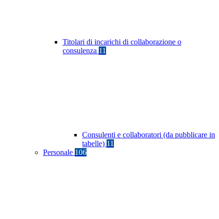
Titolari di incarichi di collaborazione o
consulenza
11
Consulenti e collaboratori (da pubblicare in
tabelle)
11
Personale
106