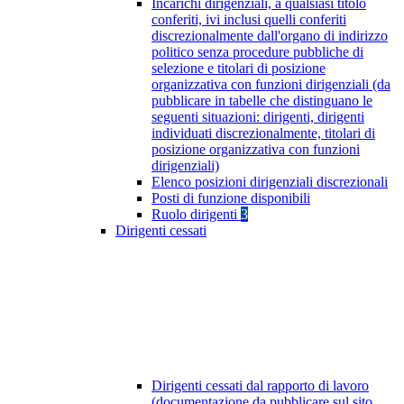
Incarichi dirigenziali, a qualsiasi titolo
conferiti, ivi inclusi quelli conferiti
discrezionalmente dall'organo di indirizzo
politico senza procedure pubbliche di
selezione e titolari di posizione
organizzativa con funzioni dirigenziali (da
pubblicare in tabelle che distinguano le
seguenti situazioni: dirigenti, dirigenti
individuati discrezionalmente, titolari di
posizione organizzativa con funzioni
dirigenziali)
Elenco posizioni dirigenziali discrezionali
Posti di funzione disponibili
Ruolo dirigenti
3
Dirigenti cessati
Dirigenti cessati dal rapporto di lavoro
(documentazione da pubblicare sul sito